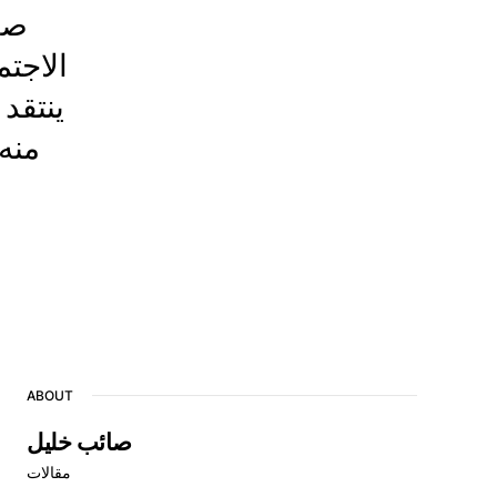
الاجت
ينتقد 
منه
ABOUT
صائب خليل
مقالات