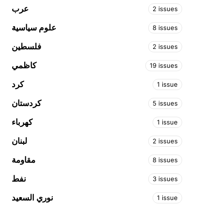
عرب
2 issues
علوم سياسية
8 issues
فلسطين
2 issues
كاظمي
19 issues
كرد
1 issue
كردستان
5 issues
كهرباء
1 issue
لبنان
2 issues
مقاومة
8 issues
نفط
3 issues
نوري السعيد
1 issue