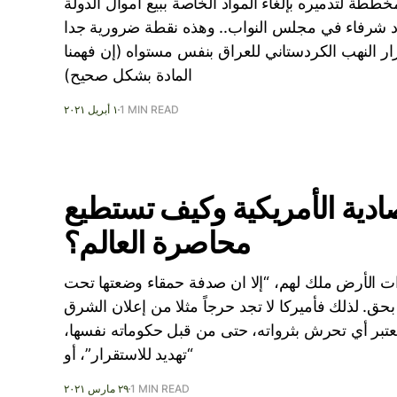
رث المخططة لتدميره بإلغاء المواد الخاصة ببيع أموال الدولة
لأمل بوجود شرفاء في مجلس النواب.. وهذه نقطة ضرورية جدا
لروح المعنوية من الانهيار 3- استمرار النهب الكردستاني للعراق بنفس مستواه (إن فهمنا
المادة بشكل صحيح)
1 MIN READ
١ أبريل ٢٠٢١
صادية الأمريكية وكيف تستطيع
محاصرة العالم؟
 الأرض ملك لهم، “إلا ان صدفة حمقاء وضعتها تحت
 لذلك فأميركا لا تجد حرجاً مثلا من إعلان الشرق
تعتبر أي تحرش بثرواته، حتى من قبل حكوماته نفسها،
“تهديد للاستقرار”، أو
1 MIN READ
٢٩ مارس ٢٠٢١