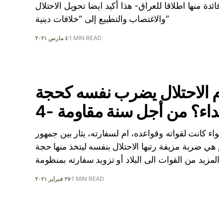
ائدة منها اطلاقا للعراق- هذا أكيد ايضا تحويل الاحتلال
والاغتصاب والتطبيع إلى “خلافات دينية”
1 MIN READ
٤ مارس ٢٠٢١
 الاحتلال يضرب نفسه كحجة
داء؟ من أجل سنة مقاومة -4
 كانت لقواته وقواعده، ام لسفارته، يثار بين جمهور
ي ضربة مزيفة رتبها الاحتلال بنفسه ليتخذ منها حجة
مزيد من القوات الى البلاد أو تزويد سفارته بمنظومة
1 MIN READ
٢٧ فبراير ٢٠٢١