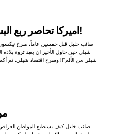
اميركا تحاصر ربع البشرية بالعقوبات.. وتهدد الباقي!
صائب خليل قبل خمسين عاماً، صرخ نيكسون ب
شيلي حين حاول الأخير ان يعيد ثروة بلاده ا
شيلي من الألم”!! وصرخ اقتصاد شيلي، ثم أكم
من
صائب خليل كيف يستطيع المواطن العراقي ان