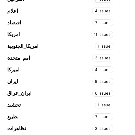
اعلام
4 issues
اقتصاد
7 issues
امريكا
11 issues
امريكا_الجنوبية
1 issue
امم_متحدة
3 issues
اميركا
4 issues
ايران
9 issues
ايران_عراق
6 issues
تحشيد
1 issue
تطبيع
7 issues
تظاهرات
3 issues