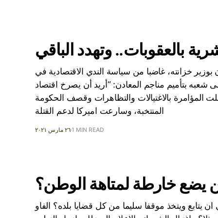
وزير خزانته، غاضبا من سياسة الندي الاقتصادية في
لى شعبه بتأميم مناجم المعادن: “أريد أن يصرخ اقتصاد
لت المؤامرة بالاغتيالات والتظاهرات وقصف الحكومة
المنتخبة، وسارعت اميركا لدعم القتلة
1 MIN READ
٢٦ مارس ٢٠٢١
 يضع خارطة لمتاهة الوطن؟
 يتابع ويتخذ موقفا سليما من كل قضايا بلده؟ الفاو