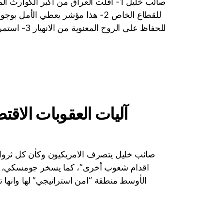
صائب خليل 1- افلت العراق من اكبر الكوا
للقطاع الخاص 2- هذا مؤشر يعطي ا
للحفاظ على ا
آليات العقوبات الاقت
صائب خليل يتصرف الامريكيون وكأن كل ثروات
اقدام شعوب أخرى”، كما يسخر جومسكي، بحق.
الأوسط منطقة “امن استراتيجي” لها وانها 