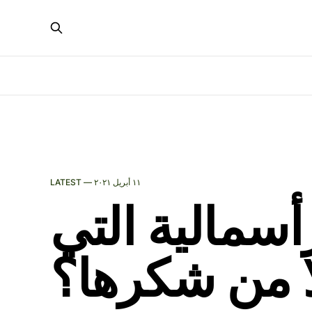
١١ أبريل ٢٠٢١
LATEST —
رأسمالية التي
ا من شكرها؟