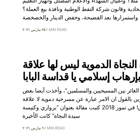
ثلا؟ واغتيال الشهداء والاعلام المضلل وانهيار التعليم
ادية وقانون شركة النفط الوطنية ونافذة بيع العملة؟
واستمرارها بعد الفضيحة، وخفض الدينار والخصخصة
1 MIN READ
٢٥ مارس ٢٠٢١
نجاة الدموية ليس لها علاقة
إرهاب إسلامي يا قداسة البابا
لغائر بين المسيحيين والمسلمين”، وأخذت أيضا بعض
رين بالقول ان الامر عبارة عن مسرحية دموية لا علاقة
للإسلام او الإرهاب الإسلامي بها على الاطلاق! في تموز 2018 كتبت مقالة بعنوان “برواري وكنيسة
سيدة النجاة” كانت الأخيرة
1 MIN READ
٦ مارس ٢٠٢١