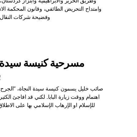
وطريق الحرير والابراهيمية وابتزاز كردستان، م
وامتداح التحريض الطائفي، وقانون المحكمة الاتح
وفضيحة شركات النقال 
مسرحية كنيسة سيدة ال
ب
صائب خليل يسمون كنيسة سيدة النجاة، “الجرح ا
اهتمام ووقت زيارة البابا. لكني قد افاجئ الكثي