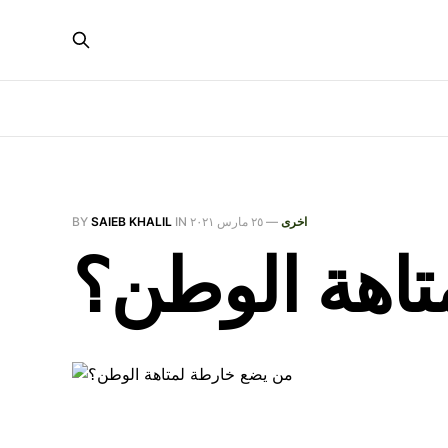
اخرى
—
٢٥ مارس ٢٠٢١
IN
SAIEB KHALIL
BY
تاهة الوطن؟