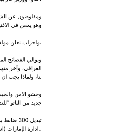
ومفاوضون عن الشع
وهو يمعن في الاغتي
واحزاب تعلن مواقفها الصهيونية بلا خوف وتتصل مباشرة بالإعلام الاسريلي،
وتوالي الفضائح ال
العراقي، وآخر مته
لنا، ولماذا يجب ان
جديد من الناتو “للت
تبديل 300
ادارة الإمارات (اسرائيل) لجهاز المخابرات..