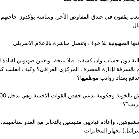
ب يقفون في خندق المفاوض الآخر، وساسة يؤكدون حاجتهم ل
ال
مالية دون حساب وان كشفت فبلا نتيجة، وتعيين صهيوني لقيادة
م بالسرقة لإدارة المصرف المركزي العراقي؟ وكيف انقلبت كر
 تدفع بغداد رواتب موظفيها؟
دريب”؟
 ضابط بمشبوهين، وإعادة قياديين متلبسين بالتخابر مع العدو لمناصب