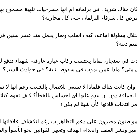
ان هناك شريف في برلمانه ام انها مسرحيات تلهية مسموح بها 
ا يعترض كل شرفاء البرلمان على كل مخازيه؟
حتلال ببطولة اتباعه، كيف انقلب وصار يعمل منذ عشر سنين في 
م دينه؟
يحدث في سنجار، لماذا يحتسب ركاب عبارة غارقة، شهداء تدفع ل
لى متى؟ ماذا عمن يموت في سقوط بناية؟ في حوادث السير؟
ان كانت هناك فلماذا لا تسعى للاتصال بالشعب رغم انها لا تم
الحماقة دون ان يبدو عليها اي احساس بالخطأ؟ كيف تقوم كتلت
ر انتخاب قادتها كأن شيئا لم يكن؟
مواطنون مصرون على دعم التظاهرات رغم انكشاف علاقاتها ا
دمير ونشر العنف وانعدام الهدف وتغيير القوانين نحو الأسوأ وا