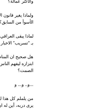
والأكثر عمالة؟
ولماذا يغير قانون ا
الأسوأ من السابق؟
لماذا يبقى العراق
بـ “تسريب” الاخبار 
هل صحيح ان المناصب
ابتزازه ليفهم النا
الصمت؟
و.. و… و…
من يلملم كل هذا ل
يرى دربه، أين له ا