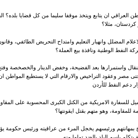
 العراقي ان يتابع ويتخذ موقفا سليما من كل قضايا بلده؟ ال
ز كردستان، مثلا؟
لاعلام المضلل وانهيار التعليم وامتداح التحريض الطائفي، وقانو
كة النفط الوطنية ونافذة بيع العملة؟
ال واستمرارها بعد الفضيحة، وخفض الدينار والخصخصة وفتح
تى مصر وعقود التراخيص والارقام التي لا يستطيع المواطن ان ي
ر دعم النفط للأردن
 للسفارة الامريكية من الكتل الكبرى المحسوبة على المقاو
ة للمقاومة، وهو متهم بقتل ايقونتها؟
يخ بمهانتهم ورئيسهم يخجل المرء من عراقيته ورئيس حكومة يؤم