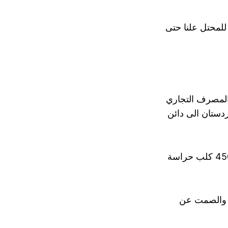
لمحتل علنا حتى
 المصرف التجاري
دستان الى دائن
وحشو الامن والجيش بالخونة وحكومة تدعي خفض القوات الاجنبية وهي تدخل 4500 كلب حراسة
هم، والصمت عن