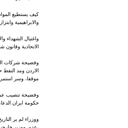
كيف يستطيع المواطن
والابراهيمية وابتزا
واغتيال الشهداء وا
الاتحادية وقانون شر
وفضيحة شركات النق
الاردن ومد النفط ح
موقفا، وسر استمرا
وفضيحة تنصيب عميل
حكومة ايران الدعام
ووزراء لم ير التار
عدو، ووزير خارجية يتكلم باسم البلد بالضد تماما منه،