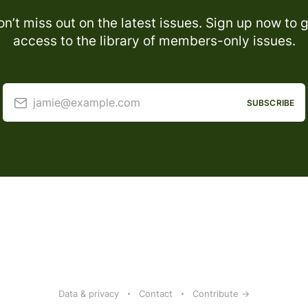
n’t miss out on the latest issues. Sign up now to 
access to the library of members-only issues.
jamie@example.com
SUBSCRIBE
Data & privacy
Contact
Contribute →