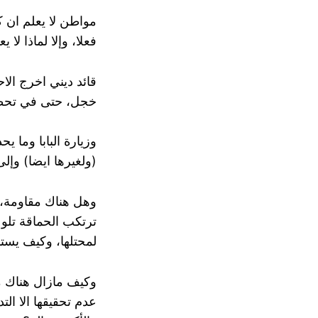
مواطن لا يعلم ان ك
فعلا، وإلا لماذا ل
قائد ديني اخرج الا
خجل، حتى في تحطي
وزيارة البابا وما 
(ولغيرها ايضا) وإ
وهل هناك مقاومة، و
ترتكب الحماقة تلو 
لمحتلها، وكيف يستم
وكيف مازال هناك 
عدم تحقيقها الا الت