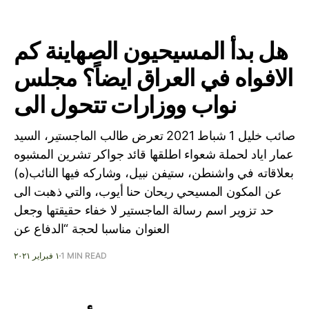
هل بدأ المسيحيون الصهاينة كم
الافواه في العراق ايضاً؟ مجلس
نواب ووزارات تتحول الى
صائب خليل 1 شباط 2021 تعرض طالب الماجستير، السيد
عمار اياد لحملة شعواء اطلقها قائد جواكر تشرين المشبوه
بعلاقاته في واشنطن، ستيفن نبيل، وشاركه فيها النائب(ه)
عن المكون المسيحي ريحان حنا أيوب، والتي ذهبت الى
حد تزوير اسم رسالة الماجستير لا خفاء حقيقتها وجعل
العنوان مناسبا لحجة “الدفاع عن
1 MIN READ
١ فبراير ٢٠٢١