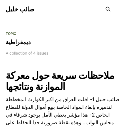
صائب خليل
TOPIC
ديمقراطية
A collection of 4 issues
ملاحظات سريعة حول معركة
الموازنة ونتائجها
صائب خليل 1- افلت العراق من اكبر الكوارث المخططة
لتدميره بإلغاء المواد الخاصة ببيع أموال الدولة للقطاع
الخاص 2- هذا مؤشر يعطي الأمل بوجود شرفاء في
مجلس النواب.. وهذه نقطة ضرورية جدا للحفاظ على