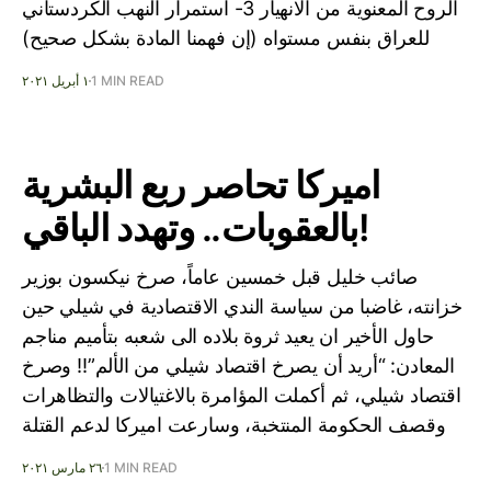
الروح المعنوية من الانهيار 3- استمرار النهب الكردستاني
للعراق بنفس مستواه (إن فهمنا المادة بشكل صحيح)
1 MIN READ
١ أبريل ٢٠٢١
اميركا تحاصر ربع البشرية
بالعقوبات.. وتهدد الباقي!
صائب خليل قبل خمسين عاماً، صرخ نيكسون بوزير
خزانته، غاضبا من سياسة الندي الاقتصادية في شيلي حين
حاول الأخير ان يعيد ثروة بلاده الى شعبه بتأميم مناجم
المعادن: “أريد أن يصرخ اقتصاد شيلي من الألم”!! وصرخ
اقتصاد شيلي، ثم أكملت المؤامرة بالاغتيالات والتظاهرات
وقصف الحكومة المنتخبة، وسارعت اميركا لدعم القتلة
1 MIN READ
٢٦ مارس ٢٠٢١