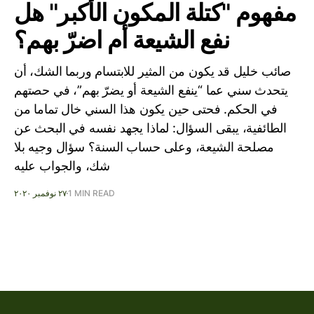
مفهوم "كتلة المكون الأكبر" هل
نفع الشيعة أم اضرّ بهم؟
صائب خليل قد يكون من المثير للابتسام وربما الشك، أن
يتحدث سني عما “ينفع الشيعة أو يضرّ بهم”، في حصتهم
في الحكم. فحتى حين يكون هذا السني خال تماما من
الطائفية، يبقى السؤال: لماذا يجهد نفسه في البحث عن
مصلحة الشيعة، وعلى حساب السنة؟ سؤال وجيه بلا
شك، والجواب عليه
1 MIN READ
٢٧ نوفمبر ٢٠٢٠