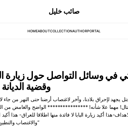
صائب خليل
HOME
ABOUT
COLLECTION
AUTHOR
PORTAL
 في وسائل التواصل حول زيارة البا
وقضية الديانة ا
 يجهد لإحراق بلادنا، وآخر لاغتصاب أرضنا حتى النهر من جاء لاقن
محتال! مهما علا شأنه! **************** الواضح والغامض من ا
داف-هذا أكيد زيارة البابا لا فائدة منها اطلاقا للعراق- هذا أكيد 
والاغتصاب والتطبيع إلى “خلافات دينية”