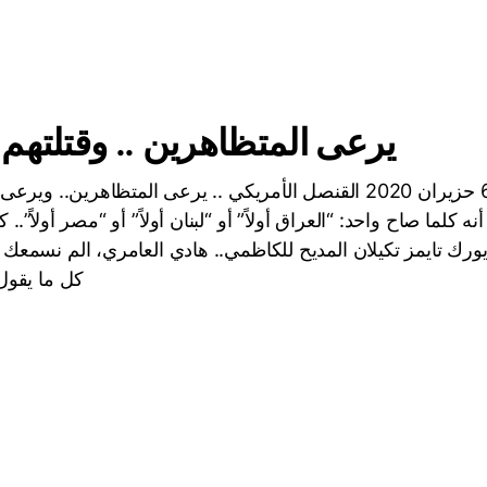
يرعى المتظاهرين .. وقتلتهم 
صائب خليل 6 حزيران 2020 القنصل الأمريكي .. يرعى المتظاهرين..
ه كلما صاح واحد: “العراق أولاً” أو “لبنان أولاً” أو “مصر أولاً”..
نيويورك تايمز تكيلان المديح للكاظمي.. هادي العامري، الم نسمع
كل ما يقول