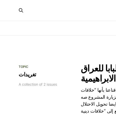
با للعراق
TOPIC
تغريدات
لابراهيمية
A collection of 2 issues
اعنا بأنها “خلافات
لزيارة المشروع صه
ايضا تحويل الاحتلال