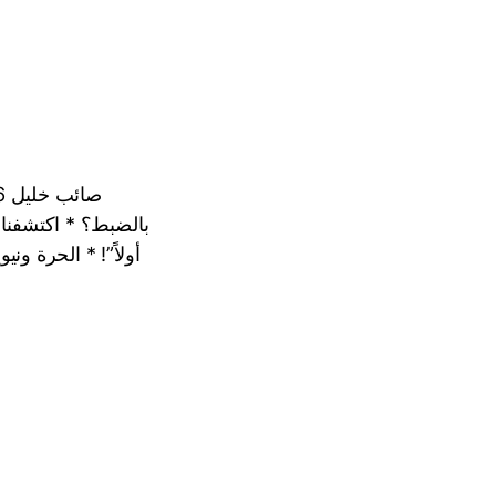
بالضبط؟ * اكتشفنا أن
أولاً”! * الحرة و