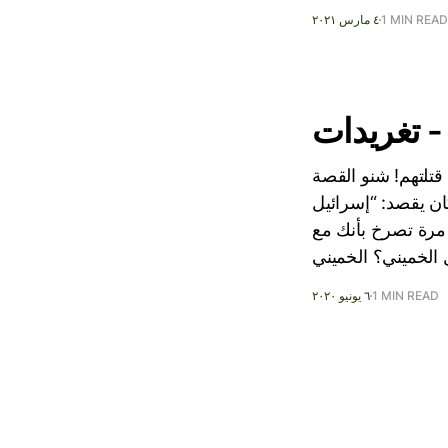
1 MIN READ
٤ مارس ٢٠٢١
- تغريدات
 ويرعى قتلتهم! شنو القصة
 كان يقصد: “إسرائيل
ك مرة تصرخ بأنك مع
 الخميني؟ الخميني
1 MIN READ
٦ يونيو ٢٠٢٠