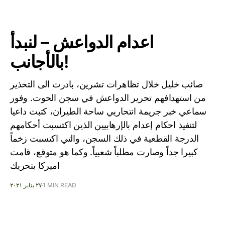
اعدام الدواعش – لنبدأ
بالأجانب!
صائب خليل خلال تظاهرات تشرين، بادرت الى التحذير
من استهدافهم تحرير الدواعش في سجن الحوت. وفور
سماعي خبر جريمة انتحاريي ساحة الطيران، كتبت داعيا
لتنفيذ احكام إعدام بالإرهابيين الذين اكتسبت أحكامهم
الدرجة القطعية في ذلك السجن، والتي اكتسبت زخماً
كبيرا جداً وصارت مطلباً شعبياً. وكما هو متوقع، قامت
اميركا بتحريك
1 MIN READ
٢٧ يناير ٢٠٢١