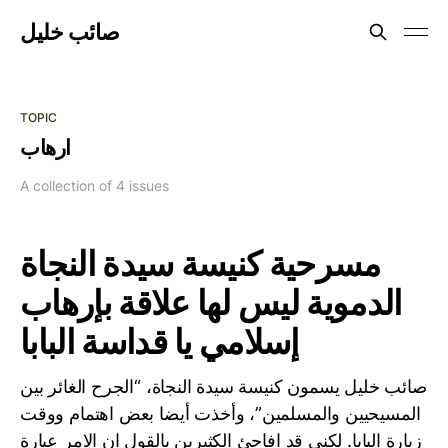
صائب خليل
TOPIC
ارهاب
A collection of 4 issues
مسرحية كنيسة سيدة النجاة
الدموية ليس لها علاقة بإرهاب
إسلامي يا قداسة البابا
صائب خليل يسمون كنيسة سيدة النجاة، “الجرح الغائر بين
المسيحيين والمسلمين”، وأخذت أيضا بعض اهتمام ووقت
زيارة البابا. لكني قد افاجئ الكثيرين بالقول ان الامر عبارة