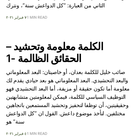
الثاني من العبارة: “كل الدواعش سنة”، ونترك
1 MIN READ
٧ فبراير ٢٠٢١
الكلمة معلومة وتحشيد –
الحقائق الظالمة -1
صائب خليل للكلمة بعدان، أو خاصيتان: البعد المعلوماتي
والبعد التحشيدي. البعد المعلوماتي هو بعد حيادي يقدم لك
معلومة أما تكون حقيقة أو مزيفة، أما البعد التحشيدي فهو
التوظيف السياسي للكلمة، فيمكن لمعلومتين متشابهتين
وحقيقيتين، أن توظفا لتحفيز وتحشيد المستمعين باتجاهين
مختلفين. لنأخذ موضوع داعش. القول ان “كل الدواعش
سنة” هو
1 MIN READ
٤ فبراير ٢٠٢١