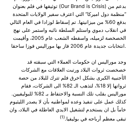
توثيقها في فلم بعنوان (Our Brand is Crisis) بدعم من
“منظمة دول اميركا” التي اعترف سفير الولايات المتحدة
بدفع 60% من ميزانيتها. تم إسقاط لوزادا في العام التالي
في انقلاب دموي واستلم السلطة نائبه واستمر على نهج
الخصخصة لزميله، واسقطه الشعب عام 2005، وأقيمت
انتخابات جديدة عام 2006 فاز بها موراليس فوزا ساحقا.
وجد موراليس ان حكومات العملاء التي سبقته قد
خصخصت ثروات البلاد ورتبت العلاقات مع الشركات
الأجنبية الكبرى بشكل اخرق فلم تترك للبلاد من حصة
ثرواتها إلا 18%، لتذهب الـ 82% الى الشركات، فقام
موراليس بقلب تلك النسبة والاحتفاظ بـ 82% للبوليفيين.
كذلك عمل على تنفيذ وعده لمواطنيه بأن لا يصدر الليثيوم
خاماً بل ان يستخدم لتشغيل الايدي العاطلة في البلاد، وان
(1)
تبقى معظم أرباحه في بوليفيا.