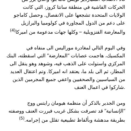
الحركات الفاشية في منطقة سانتا كروز، التي كانت
الولايات المتحدة تشجعها على الانفصال. وحصل كاماجو
على دعم من الدول المجاورة في كولومبيا والبرازيل
(4)
والمعارضة الفنزويلية – وكلها جهات مدعومة من اميركا
وفي اليوم التالي لمغادرة موراليس الى منفاه في
المكسيك، هاجمت عصابات “المعارضة” التي اسقطته، البنك
المركزي واستولت على الذهب فيه، وشوهد وهو ينقل الى
المطار، ثم الى بلد ما، يعتقد انه اميركا. وتم اعتقال العديد
من السياسيين والصحفيين واعفي جميع المجرمين الذين
شاركوا في اعمال العنف.
ومن الجدير بالذكر أن منظمة هيومان رايتس ووج
“الإنسانية” قد تصرفت بشكل غريب فبررت العنف ووصفته
(5)
بطريقة مدهشة وبألفاظ تطبيعية تقلل من إجرامه.