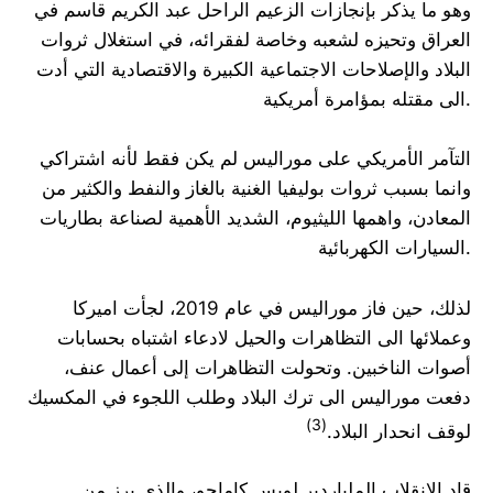
وهو ما يذكر بإنجازات الزعيم الراحل عبد الكريم قاسم في
العراق وتحيزه لشعبه وخاصة لفقرائه، في استغلال ثروات
البلاد والإصلاحات الاجتماعية الكبيرة والاقتصادية التي أدت
الى مقتله بمؤامرة أمريكية.
التآمر الأمريكي على موراليس لم يكن فقط لأنه اشتراكي
وانما بسبب ثروات بوليفيا الغنية بالغاز والنفط والكثير من
المعادن، واهمها الليثيوم، الشديد الأهمية لصناعة بطاريات
السيارات الكهربائية.
لذلك، حين فاز موراليس في عام 2019، لجأت اميركا
وعملائها الى التظاهرات والحيل لادعاء اشتباه بحسابات
أصوات الناخبين. وتحولت التظاهرات إلى أعمال عنف،
دفعت موراليس الى ترك البلاد وطلب اللجوء في المكسيك
(3)
لوقف انحدار البلاد.
قاد الانقلاب الملياردير لويس كاماجو، والذي برز من