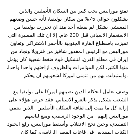
تمتع موراليس بحب كبير بين السكان الأصليين والذين
يشكلون حوالي 75% من سكان بوليفيا، لأنه حسن وضعهم
المعيشي بشكل لم يفعله أحد منذ ان تحررت بوليفيا من
الاستعمار الاسباني قبل 200 عام. إلا ان تلك المسيرة التي
تميزت باصطباغ القارة الجنوبية بالأحمر الاشتراكي وتعاون
موراليس مع الرئيس المغدور شافيز من فنزويلا ونجاد من
إيران في مطلع القرن، لتشكيل قوة ضغط شعبية كان يؤمل
منها الكثير، لكن المؤامرات والظروف ازاحتهم واحدا واحدا،
واستبدلت بهم من تتمنى اميركا لشعوبهم ان يحكم.
وصف تعامل الحكام الذين نصبتهم اميركا على بوليفيا مع
الشعب بشكل يذكر بالغزو الاسباني. فقد حرص هؤلاء على
إزالة كل ما يمت إلى ثقافة السكان الأصليين -الذين ينتمي
موراليس إليهم- من الوجود الرسمي، ومنع لباسهم
التقليدي، وحين نجح الانقلاب وأسقط موراليس، رفع الجنود
الكتاب المقدس في قاعات القصر الرئاسي، كما كان