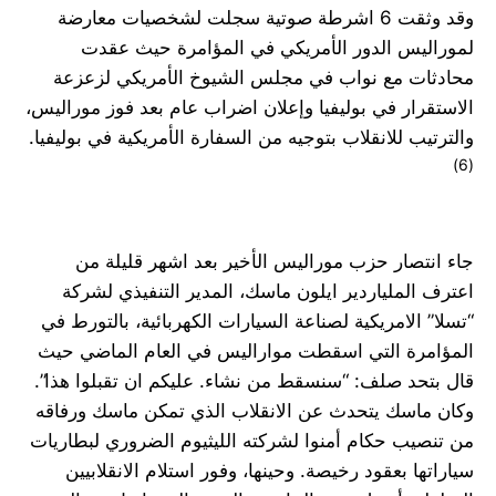
وقد وثقت 6 اشرطة صوتية سجلت لشخصيات معارضة
لموراليس الدور الأمريكي في المؤامرة حيث عقدت
محادثات مع نواب في مجلس الشيوخ الأمريكي لزعزعة
الاستقرار في بوليفيا وإعلان اضراب عام بعد فوز موراليس،
والترتيب للانقلاب بتوجيه من السفارة الأمريكية في بوليفيا.
(6)
جاء انتصار حزب موراليس الأخير بعد اشهر قليلة من
اعترف الملياردير ايلون ماسك، المدير التنفيذي لشركة
“تسلا” الامريكية لصناعة السيارات الكهربائية، بالتورط في
المؤامرة التي اسقطت مواراليس في العام الماضي حيث
قال بتحد صلف: “سنسقط من نشاء. عليكم ان تقبلوا هذا”.
وكان ماسك يتحدث عن الانقلاب الذي تمكن ماسك ورفاقه
من تنصيب حكام أمنوا لشركته الليثيوم الضروري لبطاريات
سياراتها بعقود رخيصة. وحينها، وفور استلام الانقلابيين