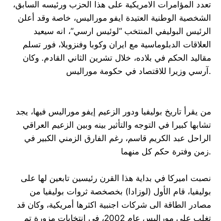
تعدد المؤامرات الامريكية على هذا الحزب ورئيسه السابق،
الشخصية الوطنية العتيدة ايفو موراليس، خاصة وقد أعلن
الرئيس البوليفي المنتخب “لوئيس ارسي”، انه سيعيد
العلاقات الدبلوماسية مع ايران وكوبا وفنزويلا، فور تسلم
مقاليد الحكم في بلاده، خلال تشرين الثاني القادم. وكان
آرسي وزيرا للاقتصاد في حكومة موراليس.
من يقرأ تاريخ بوليفيا ودور الزعيم إيفو موراليس فيها، يجد
تشابها كبيرا في التوجه والتأثير بينه وبين الزعيم العراقي
الراحل عبد الكريم قاسم، رغم الفارق الزمني الكبير في
زمن وفترة حكم كل منهما.
نصبت اميركا في بداية هذا القرن رئيسين تابعين لها على
بوليفيا، قام الأول (لوزادا) بخصخصة ثروات بوليفيا من
مصادر الطاقة الى شركات اجنبية اكثرها أمريكية، وكان قد
تغلب على موراليس عام 2002، في انتخابات مزورة تم